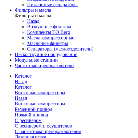
Циклонные сепараторы
Фильтры и масла
Фильтры и масла
Назад
Воздушные фильтры
Комплекты ТО Berg
Масла компрессорные
Масляные фильтры
Сепараторы (маслоотделители)
Пескоструйное оборудование
Модульные станции
Частотные преобразователи
Каталог
Назад
Каталог
Винтовые компрессоры
Назад
Винтовые компрессоры
Ременной привод
Прямой привод
С ресивером
С ресивером и осушителем
С частотным преобразователем
Лазерная резка