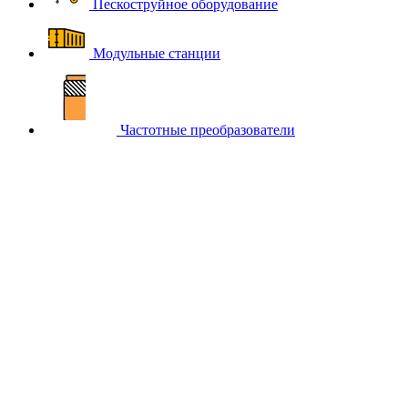
Пескоструйное оборудование
Модульные станции
Частотные преобразователи
Компрессоры
для лазерной резки
Компрессоры
для пескоструйных работ
Компрессоры и оборудование в наличии: более 14000 единиц техники поставлено
Официальный сайт BERG COMPRESSORS (БЕРГ
КОМПРЕССОРС):
компрессорное оборудование
Производитель компрессорного оборудования,
разработанного и сконструированного в Германии
Перейти в каталог
Подобрать компрессор