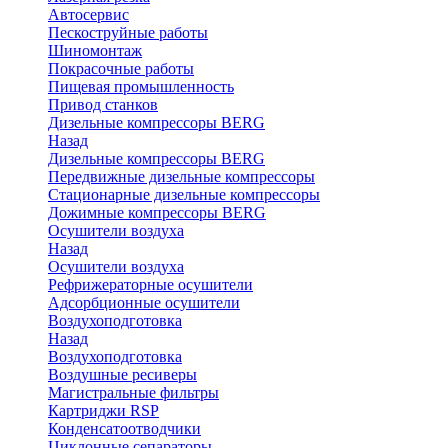
Автосервис
Пескоструйные работы
Шиномонтаж
Покрасочные работы
Пищевая промышленность
Привод станков
Дизельные компрессоры BERG
Назад
Дизельные компрессоры BERG
Передвижные дизельные компрессоры
Стационарные дизельные компрессоры
Дожимные компрессоры BERG
Осушители воздуха
Назад
Осушители воздуха
Рефрижераторные осушители
Адсорбционные осушители
Воздухоподготовка
Назад
Воздухоподготовка
Воздушные ресиверы
Магистральные фильтры
Картриджи RSP
Конденсатоотводчики
Циклонные сепараторы