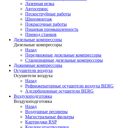
Лазерная резка
Автосервис
Пескоструйные работы
Шиномонтаж
Покрасочные работы
Пищевая промышленность
Привод станков
Дизельные компрессоры
Дизельные компрессоры
Назад
Передвижные дизельные компрессоры
Стационарные дизельные компрессоры
Дожимные компрессоры
Осушители воздуха
Осушители воздуха
Назад
Рефрижераторные осушители воздуха BERG
Адсорбционные осушители BERG
Воздухоподготовка
Воздухоподготовка
Назад
Воздушные ресиверы
Магистральные фильтры
Картриджи RSP
Конденсатоотводчики