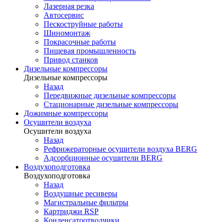
Лазерная резка
Автосервис
Пескоструйные работы
Шиномонтаж
Покрасочные работы
Пищевая промышленность
Привод станков
Дизельные компрессоры
Дизельные компрессоры
Назад
Передвижные дизельные компрессоры
Стационарные дизельные компрессоры
Дожимные компрессоры
Осушители воздуха
Осушители воздуха
Назад
Рефрижераторные осушители воздуха BERG
Адсорбционные осушители BERG
Воздухоподготовка
Воздухоподготовка
Назад
Воздушные ресиверы
Магистральные фильтры
Картриджи RSP
Конденсатоотводчики