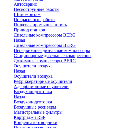
Автосервис
Пескоструйные работы
Шиномонтаж
Покрасочные работы
Пищевая промышленность
Привод станков
Дизельные компрессоры BERG
Назад
Дизельные компрессоры BERG
Передвижные дизельные компрессоры
Стационарные дизельные компрессоры
Дожимные компрессоры BERG
Осушители воздуха
Назад
Осушители воздуха
Рефрижераторные осушители
Адсорбционные осушители
Воздухоподготовка
Назад
Воздухоподготовка
Воздушные ресиверы
Магистральные фильтры
Картриджи RSP
Конденсатоотводчики
Циклонные сепараторы