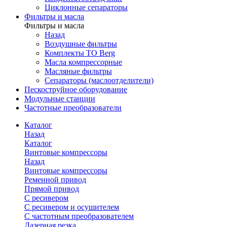
Циклонные сепараторы
Фильтры и масла
Фильтры и масла
Назад
Воздушные фильтры
Комплекты ТО Berg
Масла компрессорные
Масляные фильтры
Сепараторы (маслоотделители)
Пескоструйное оборудование
Модульные станции
Частотные преобразователи
Каталог
Назад
Каталог
Винтовые компрессоры
Назад
Винтовые компрессоры
Ременной привод
Прямой привод
С ресивером
С ресивером и осушителем
С частотным преобразователем
Лазерная резка