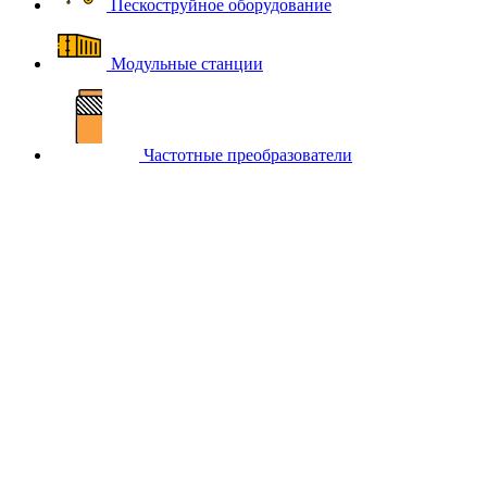
Пескоструйное оборудование
Модульные станции
Частотные преобразователи
Главная
Каталог компрессорного оборудования BERG
Оборудование Berg для подготовки сжатого воздуха
Воздушные ресиверы BERG
Подберем для вас оборудование
Свяжемся с Вами в течение 15 минут!
Заполните поля ФИО,
Телефон и Почта. Специалист нашей компании свяжется с
вами в ближайшее время и поможет подобрать товары из
раздела
Воздушные ресиверы
ФИО
*
Телефон
*
Почта