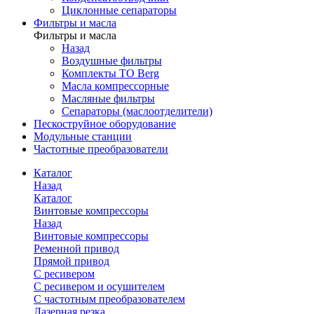
Циклонные сепараторы
Фильтры и масла
Фильтры и масла
Назад
Воздушные фильтры
Комплекты ТО Berg
Масла компрессорные
Масляные фильтры
Сепараторы (маслоотделители)
Пескоструйное оборудование
Модульные станции
Частотные преобразователи
Каталог
Назад
Каталог
Винтовые компрессоры
Назад
Винтовые компрессоры
Ременной привод
Прямой привод
С ресивером
С ресивером и осушителем
С частотным преобразователем
Лазерная резка