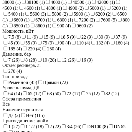
38000 (
1
)
38100 (
1
)
4000 (
1
)
40500 (
1
)
42000 (
1
)
4500 (
1
)
4600 (
1
)
4800 (
1
)
4900 (
2
)
5000 (
1
)
5200 (
1
)
5400 (
1
)
5600 (
3
)
5800 (
2
)
5900 (
1
)
6200 (
2
)
6500
(
1
)
6600 (
1
)
6700 (
1
)
6800 (
1
)
7200 (
2
)
7600 (
5
)
800
(
1
)
8500 (
1
)
8600 (
1
)
900 (
4
)
9600 (
2
)
Мощность, кВт
7,5 (
8
)
11 (
9
)
15 (
9
)
18,5 (
9
)
22 (
9
)
30 (
9
)
37 (
9
)
45 (
9
)
55 (
9
)
75 (
9
)
90 (
4
)
110 (
4
)
132 (
4
)
160 (
4
)
185 (
4
)
220 (
4
)
250 (
4
)
Давление, бар
7 (
26
)
8 (
28
)
10 (
28
)
12 (
26
)
16 (
9
)
Объем ресивера, л.
270 (
4
)
Тип привода
Ременной (
45
)
Прямой (
72
)
Уровень шума, Дб
64 (
14
)
65 (
12
)
68 (
50
)
72 (
17
)
75 (
12
)
82 (
12
)
Сфера применения
Все
Наличие осушителя
Да (
2
)
Нет (
115
)
Присоединение, дюйм
1 (
27
)
1 1/2 (
18
)
2 (
22
)
3/4 (
26
)
DN100 (
8
)
DN65