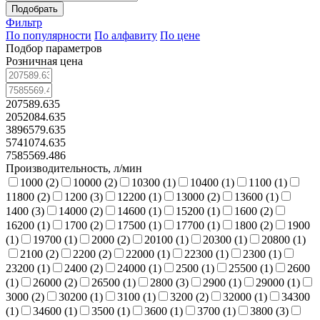
Подобрать
Фильтр
По популярности
По алфавиту
По цене
Подбор параметров
Розничная цена
207589.635
2052084.635
3896579.635
5741074.635
7585569.486
Производительность, л/мин
1000 (
2
)
10000 (
2
)
10300 (
1
)
10400 (
1
)
1100 (
1
)
11800 (
2
)
1200 (
3
)
12200 (
1
)
13000 (
2
)
13600 (
1
)
1400 (
3
)
14000 (
2
)
14600 (
1
)
15200 (
1
)
1600 (
2
)
16200 (
1
)
1700 (
2
)
17500 (
1
)
17700 (
1
)
1800 (
2
)
1900
(
1
)
19700 (
1
)
2000 (
2
)
20100 (
1
)
20300 (
1
)
20800 (
1
)
2100 (
2
)
2200 (
2
)
22000 (
1
)
22300 (
1
)
2300 (
1
)
23200 (
1
)
2400 (
2
)
24000 (
1
)
2500 (
1
)
25500 (
1
)
2600
(
1
)
26000 (
2
)
26500 (
1
)
2800 (
3
)
2900 (
1
)
29000 (
1
)
3000 (
2
)
30200 (
1
)
3100 (
1
)
3200 (
2
)
32000 (
1
)
34300
(
1
)
34600 (
1
)
3500 (
1
)
3600 (
1
)
3700 (
1
)
3800 (
3
)