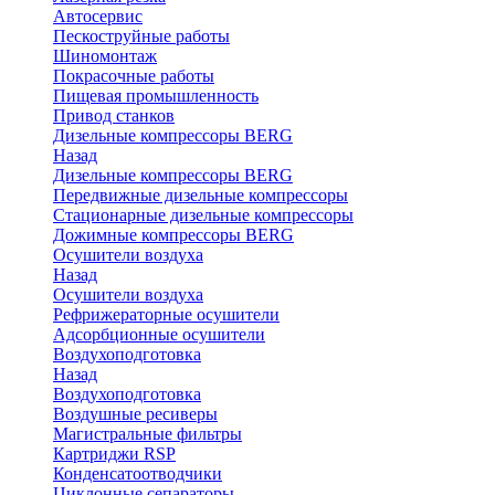
Автосервис
Пескоструйные работы
Шиномонтаж
Покрасочные работы
Пищевая промышленность
Привод станков
Дизельные компрессоры BERG
Назад
Дизельные компрессоры BERG
Передвижные дизельные компрессоры
Стационарные дизельные компрессоры
Дожимные компрессоры BERG
Осушители воздуха
Назад
Осушители воздуха
Рефрижераторные осушители
Адсорбционные осушители
Воздухоподготовка
Назад
Воздухоподготовка
Воздушные ресиверы
Магистральные фильтры
Картриджи RSP
Конденсатоотводчики
Циклонные сепараторы