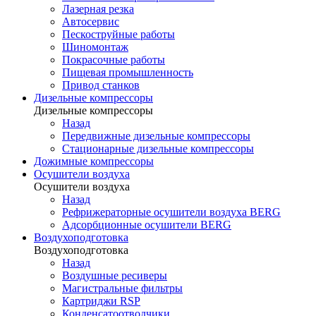
Лазерная резка
Автосервис
Пескоструйные работы
Шиномонтаж
Покрасочные работы
Пищевая промышленность
Привод станков
Дизельные компрессоры
Дизельные компрессоры
Назад
Передвижные дизельные компрессоры
Стационарные дизельные компрессоры
Дожимные компрессоры
Осушители воздуха
Осушители воздуха
Назад
Рефрижераторные осушители воздуха BERG
Адсорбционные осушители BERG
Воздухоподготовка
Воздухоподготовка
Назад
Воздушные ресиверы
Магистральные фильтры
Картриджи RSP
Конденсатоотводчики