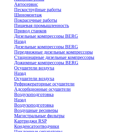
Автосервис
Пескоструйные работы
Шиномонтаж
Покрасочные работы
Пищевая промышленность
Привод станков
Дизельные компрессоры BERG
Назад
Дизельные компрессоры BERG
Передвижные дизельные компрессоры
Стационарные дизельные компрессоры
Дожимные компрессоры BERG
Осушители воздуха
Назад
Осушители воздуха
Рефрижераторные осушители
Адсорбционные осушители
Воздухоподготовка
Назад
Воздухоподготовка
Воздушные ресиверы
Магистральные фильтры
Картриджи RSP
Конденсатоотводчики
Циклонные сепараторы