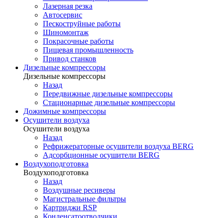
Лазерная резка
Автосервис
Пескоструйные работы
Шиномонтаж
Покрасочные работы
Пищевая промышленность
Привод станков
Дизельные компрессоры
Дизельные компрессоры
Назад
Передвижные дизельные компрессоры
Стационарные дизельные компрессоры
Дожимные компрессоры
Осушители воздуха
Осушители воздуха
Назад
Рефрижераторные осушители воздуха BERG
Адсорбционные осушители BERG
Воздухоподготовка
Воздухоподготовка
Назад
Воздушные ресиверы
Магистральные фильтры
Картриджи RSP
Конденсатоотводчики