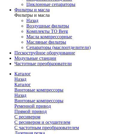
Циклонные сепараторы
Фильтры и масла
Фильтры и масла
Назад
Воздушные фильтры
Комплекты ТО Berg
Масла компрессорные
Масляные фильтры
Сепараторы (маслоотделители)
Пескоструйное оборудование
Модульные станции
Частотные преобразователи
Каталог
Назад
Каталог
Винтовые компрессоры
Назад
Винтовые компрессоры
Ременной привод
Прямой привод
С ресивером
С ресивером и осушителем
С частотным преобразователем
Лазерная резка