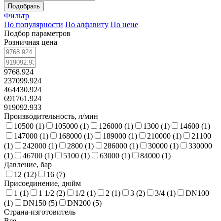
Подобрать
Фильтр
По популярности
По алфавиту
По цене
Подбор параметров
Розничная цена
9768.924
237099.924
464430.924
691761.924
919092.933
Производительность, л/мин
10500 (
1
)
105000 (
1
)
126000 (
1
)
1300 (
1
)
14600 (
1
)
147000 (
1
)
168000 (
1
)
189000 (
1
)
210000 (
1
)
21100
(
1
)
242000 (
1
)
2800 (
1
)
286000 (
1
)
30000 (
1
)
330000
(
1
)
46700 (
1
)
5100 (
1
)
63000 (
1
)
84000 (
1
)
Давление, бар
12 (
12
)
16 (
7
)
Присоединение, дюйм
1 (
1
)
1 1/2 (
2
)
1/2 (
1
)
2 (
1
)
3 (
2
)
3/4 (
1
)
DN100
(
1
)
DN150 (
5
)
DN200 (
5
)
Страна-изготовитель
Все