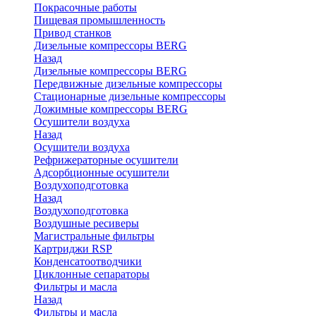
Покрасочные работы
Пищевая промышленность
Привод станков
Дизельные компрессоры BERG
Назад
Дизельные компрессоры BERG
Передвижные дизельные компрессоры
Стационарные дизельные компрессоры
Дожимные компрессоры BERG
Осушители воздуха
Назад
Осушители воздуха
Рефрижераторные осушители
Адсорбционные осушители
Воздухоподготовка
Назад
Воздухоподготовка
Воздушные ресиверы
Магистральные фильтры
Картриджи RSP
Конденсатоотводчики
Циклонные сепараторы
Фильтры и масла
Назад
Фильтры и масла