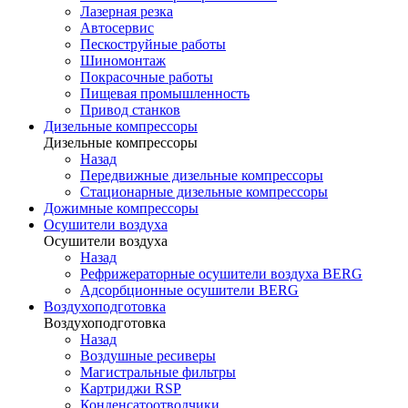
Лазерная резка
Автосервис
Пескоструйные работы
Шиномонтаж
Покрасочные работы
Пищевая промышленность
Привод станков
Дизельные компрессоры
Дизельные компрессоры
Назад
Передвижные дизельные компрессоры
Стационарные дизельные компрессоры
Дожимные компрессоры
Осушители воздуха
Осушители воздуха
Назад
Рефрижераторные осушители воздуха BERG
Адсорбционные осушители BERG
Воздухоподготовка
Воздухоподготовка
Назад
Воздушные ресиверы
Магистральные фильтры
Картриджи RSP
Конденсатоотводчики