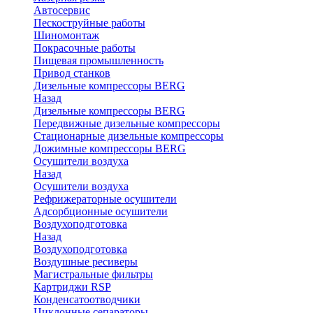
Автосервис
Пескоструйные работы
Шиномонтаж
Покрасочные работы
Пищевая промышленность
Привод станков
Дизельные компрессоры BERG
Назад
Дизельные компрессоры BERG
Передвижные дизельные компрессоры
Стационарные дизельные компрессоры
Дожимные компрессоры BERG
Осушители воздуха
Назад
Осушители воздуха
Рефрижераторные осушители
Адсорбционные осушители
Воздухоподготовка
Назад
Воздухоподготовка
Воздушные ресиверы
Магистральные фильтры
Картриджи RSP
Конденсатоотводчики
Циклонные сепараторы