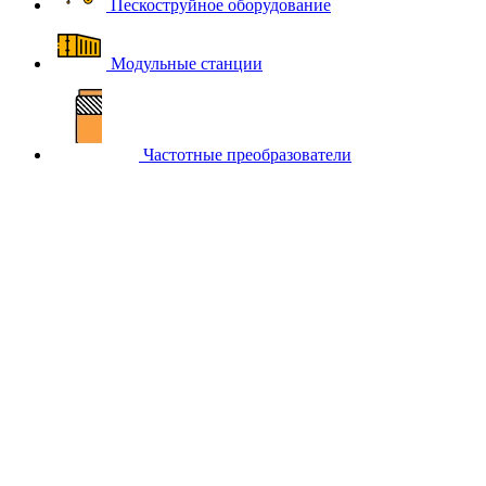
Пескоструйное оборудование
Модульные станции
Частотные преобразователи
Главная
Каталог компрессорного оборудования BERG
Осушители воздуха BERG
Адсорбционные осушители
воздуха BERG
Адсорбционные осушители BERG OC
холодной регенерации
Адсорбционный осушитель Berg
ОС-110 (-40 °С)
Адсорбционный осушитель
Berg ОС-110 (-40 °С)
Мы рекомендуем
-12%