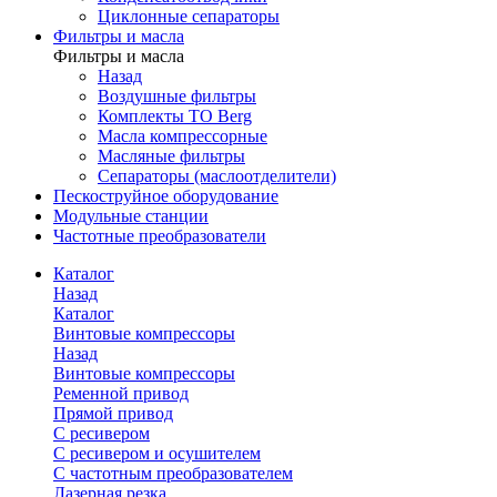
Циклонные сепараторы
Фильтры и масла
Фильтры и масла
Назад
Воздушные фильтры
Комплекты ТО Berg
Масла компрессорные
Масляные фильтры
Сепараторы (маслоотделители)
Пескоструйное оборудование
Модульные станции
Частотные преобразователи
Каталог
Назад
Каталог
Винтовые компрессоры
Назад
Винтовые компрессоры
Ременной привод
Прямой привод
С ресивером
С ресивером и осушителем
С частотным преобразователем
Лазерная резка