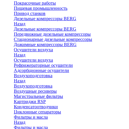
Покрасочные работы
Пищевая промышленность
Привод станков
Дизельные компрессоры BERG
Назад
Дизельные компрессоры BERG
Передвижные дизельные компрессоры
Стационарные дизельные компрессоры
Дожимные компрессоры BERG
Осушители воздуха
Назад
Осушители воздуха
Рефрижераторные осушители
Адсорбционные осушители
Воздухоподготовка
Назад
Воздухоподготовка
Воздушные ресиверы
Магистральные фильтры
Картриджи RSP
Конденсатоотводчики
Циклонные сепараторы
Фильтры и масла
Назад
Фильтры и масла