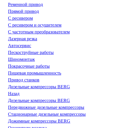
Ременной привод
Прямой привод
С ресивером
С ресивером и осушителем
С частотным преобразователем
Лазерная резка
Автосервис
Пескоструйные работы
Шиномонтаж
Покрасочные работы
Пищевая промышленность
Привод станков
Дизельные компрессоры BERG
Назад
Дизельные компрессоры BERG
Передвижные дизельные компрессоры
Стационарные дизельные компрессоры
Дожимные компрессоры BERG
Осушители воздуха