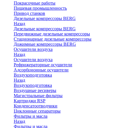
Покрасочные работы
Пищевая промышленность
Привод станков
Дизельные компрессоры BERG
Назад
Дизельные компрессоры BERG
Передвижные дизельные компрессоры
Стационарные дизельные компрессоры
Дожимные компрессоры BERG
Осушители воздуха
Назад
Осушители воздуха
Рефрижераторные осушители
Адсорбционные осушители
Воздухоподготовка
Назад
Воздухоподготовка
Воздушные ресиверы
Магистральные фильтры
Картриджи RSP
Конденсатоотводчики
Циклонные сепараторы
Фильтры и масла
Назад
Фильтры и масла