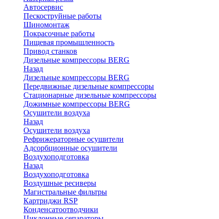
Автосервис
Пескоструйные работы
Шиномонтаж
Покрасочные работы
Пищевая промышленность
Привод станков
Дизельные компрессоры BERG
Назад
Дизельные компрессоры BERG
Передвижные дизельные компрессоры
Стационарные дизельные компрессоры
Дожимные компрессоры BERG
Осушители воздуха
Назад
Осушители воздуха
Рефрижераторные осушители
Адсорбционные осушители
Воздухоподготовка
Назад
Воздухоподготовка
Воздушные ресиверы
Магистральные фильтры
Картриджи RSP
Конденсатоотводчики
Циклонные сепараторы