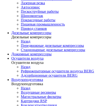
Лазерная резка
Автосервис
Пескоструйные работы
Шиномонтаж
Покрасочные работы
Пищевая промышленность
Привод станков
Дизельные компрессоры
Дизельные компрессоры
Назад
Передвижные дизельные компрессоры
Стационарные дизельные компрессоры
Дожимные компрессоры
Осушители воздуха
Осушители воздуха
Назад
Рефрижераторные осушители воздуха BERG
Адсорбционные осушители BERG
Воздухоподготовка
Воздухоподготовка
Назад
Воздушные ресиверы
Магистральные фильтры
Картриджи RSP
Конденсатоотводчики