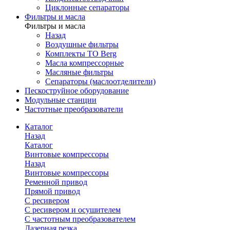
Циклонные сепараторы
Фильтры и масла
Фильтры и масла
Назад
Воздушные фильтры
Комплекты ТО Berg
Масла компрессорные
Масляные фильтры
Сепараторы (маслоотделители)
Пескоструйное оборудование
Модульные станции
Частотные преобразователи
Каталог
Назад
Каталог
Винтовые компрессоры
Назад
Винтовые компрессоры
Ременной привод
Прямой привод
С ресивером
С ресивером и осушителем
С частотным преобразователем
Лазерная резка