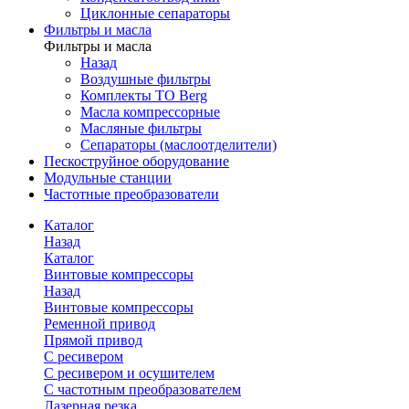
Циклонные сепараторы
Фильтры и масла
Фильтры и масла
Назад
Воздушные фильтры
Комплекты ТО Berg
Масла компрессорные
Масляные фильтры
Сепараторы (маслоотделители)
Пескоструйное оборудование
Модульные станции
Частотные преобразователи
Каталог
Назад
Каталог
Винтовые компрессоры
Назад
Винтовые компрессоры
Ременной привод
Прямой привод
С ресивером
С ресивером и осушителем
С частотным преобразователем
Лазерная резка