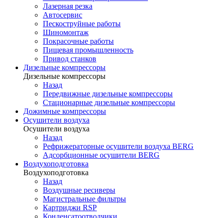
Лазерная резка
Автосервис
Пескоструйные работы
Шиномонтаж
Покрасочные работы
Пищевая промышленность
Привод станков
Дизельные компрессоры
Дизельные компрессоры
Назад
Передвижные дизельные компрессоры
Стационарные дизельные компрессоры
Дожимные компрессоры
Осушители воздуха
Осушители воздуха
Назад
Рефрижераторные осушители воздуха BERG
Адсорбционные осушители BERG
Воздухоподготовка
Воздухоподготовка
Назад
Воздушные ресиверы
Магистральные фильтры
Картриджи RSP
Конденсатоотводчики