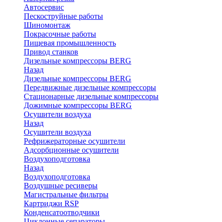
Автосервис
Пескоструйные работы
Шиномонтаж
Покрасочные работы
Пищевая промышленность
Привод станков
Дизельные компрессоры BERG
Назад
Дизельные компрессоры BERG
Передвижные дизельные компрессоры
Стационарные дизельные компрессоры
Дожимные компрессоры BERG
Осушители воздуха
Назад
Осушители воздуха
Рефрижераторные осушители
Адсорбционные осушители
Воздухоподготовка
Назад
Воздухоподготовка
Воздушные ресиверы
Магистральные фильтры
Картриджи RSP
Конденсатоотводчики
Циклонные сепараторы