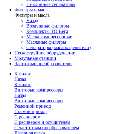
Циклонные сепараторы
Фильтры и масла
Фильтры и масла
Назад
Воздушные фильтры
Комплекты ТО Berg
Масла компрессорные
Масляные фильтры
Сепараторы (маслоотделители)
Пескоструйное оборудование
Модульные станции
Частотные преобразователи
Каталог
Назад
Каталог
Винтовые компрессоры
Назад
Винтовые компрессоры
Ременной привод
Прямой привод
С ресивером
С ресивером и осушителем
С частотным преобразователем
Лазерная резка