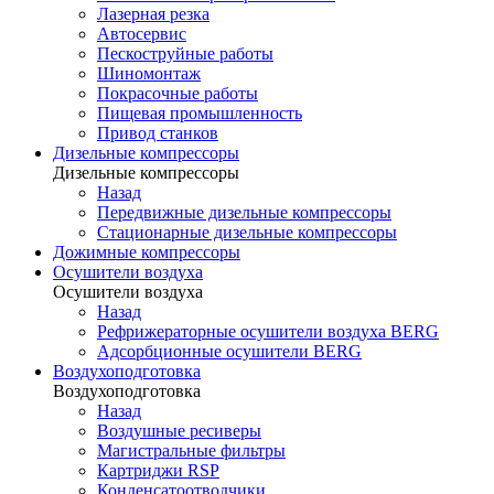
Лазерная резка
Автосервис
Пескоструйные работы
Шиномонтаж
Покрасочные работы
Пищевая промышленность
Привод станков
Дизельные компрессоры
Дизельные компрессоры
Назад
Передвижные дизельные компрессоры
Стационарные дизельные компрессоры
Дожимные компрессоры
Осушители воздуха
Осушители воздуха
Назад
Рефрижераторные осушители воздуха BERG
Адсорбционные осушители BERG
Воздухоподготовка
Воздухоподготовка
Назад
Воздушные ресиверы
Магистральные фильтры
Картриджи RSP
Конденсатоотводчики