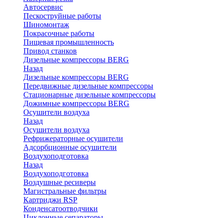
Автосервис
Пескоструйные работы
Шиномонтаж
Покрасочные работы
Пищевая промышленность
Привод станков
Дизельные компрессоры BERG
Назад
Дизельные компрессоры BERG
Передвижные дизельные компрессоры
Стационарные дизельные компрессоры
Дожимные компрессоры BERG
Осушители воздуха
Назад
Осушители воздуха
Рефрижераторные осушители
Адсорбционные осушители
Воздухоподготовка
Назад
Воздухоподготовка
Воздушные ресиверы
Магистральные фильтры
Картриджи RSP
Конденсатоотводчики
Циклонные сепараторы