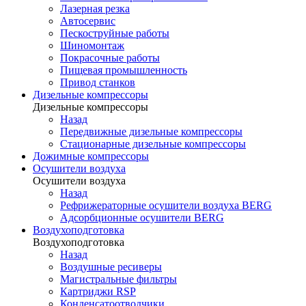
Лазерная резка
Автосервис
Пескоструйные работы
Шиномонтаж
Покрасочные работы
Пищевая промышленность
Привод станков
Дизельные компрессоры
Дизельные компрессоры
Назад
Передвижные дизельные компрессоры
Стационарные дизельные компрессоры
Дожимные компрессоры
Осушители воздуха
Осушители воздуха
Назад
Рефрижераторные осушители воздуха BERG
Адсорбционные осушители BERG
Воздухоподготовка
Воздухоподготовка
Назад
Воздушные ресиверы
Магистральные фильтры
Картриджи RSP
Конденсатоотводчики