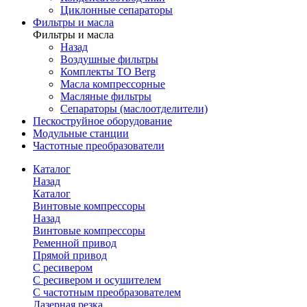
Циклонные сепараторы
Фильтры и масла
Фильтры и масла
Назад
Воздушные фильтры
Комплекты ТО Berg
Масла компрессорные
Масляные фильтры
Сепараторы (маслоотделители)
Пескоструйное оборудование
Модульные станции
Частотные преобразователи
Каталог
Назад
Каталог
Винтовые компрессоры
Назад
Винтовые компрессоры
Ременной привод
Прямой привод
С ресивером
С ресивером и осушителем
С частотным преобразователем
Лазерная резка