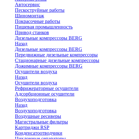
Автосервис
Пескоструйные работы
Шиномонтаж
Покрасочные работы
Пищевая промышленность
Привод станков
Дизельные компрессоры BERG
Назад
Дизельные компрессоры BERG
Передвижные дизельные компрессоры
Стационарные дизельные компрессоры
Дожимные компрессоры BERG
Осушители воздуха
Назад
Осушители воздуха
Рефрижераторные осушители
Адсорбционные осушители
Воздухоподготовка
Назад
Воздухоподготовка
Воздушные ресиверы
Магистральные фильтры
Картриджи RSP
Конденсатоотводчики
Циклонные сепараторы