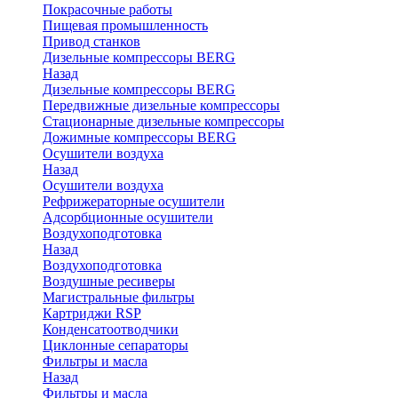
Покрасочные работы
Пищевая промышленность
Привод станков
Дизельные компрессоры BERG
Назад
Дизельные компрессоры BERG
Передвижные дизельные компрессоры
Стационарные дизельные компрессоры
Дожимные компрессоры BERG
Осушители воздуха
Назад
Осушители воздуха
Рефрижераторные осушители
Адсорбционные осушители
Воздухоподготовка
Назад
Воздухоподготовка
Воздушные ресиверы
Магистральные фильтры
Картриджи RSP
Конденсатоотводчики
Циклонные сепараторы
Фильтры и масла
Назад
Фильтры и масла