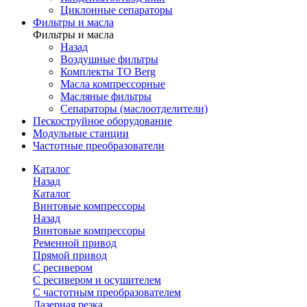
Циклонные сепараторы
Фильтры и масла
Фильтры и масла
Назад
Воздушные фильтры
Комплекты ТО Berg
Масла компрессорные
Масляные фильтры
Сепараторы (маслоотделители)
Пескоструйное оборудование
Модульные станции
Частотные преобразователи
Каталог
Назад
Каталог
Винтовые компрессоры
Назад
Винтовые компрессоры
Ременной привод
Прямой привод
С ресивером
С ресивером и осушителем
С частотным преобразователем
Лазерная резка