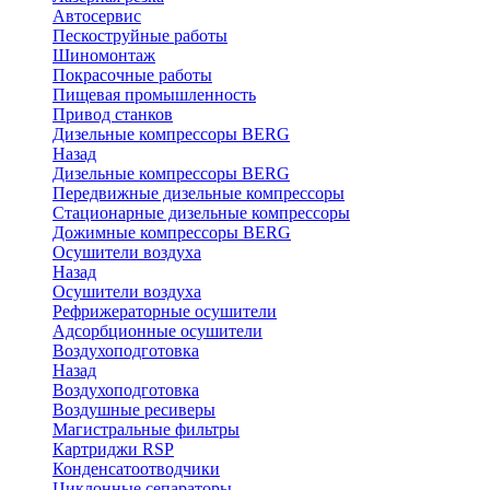
Автосервис
Пескоструйные работы
Шиномонтаж
Покрасочные работы
Пищевая промышленность
Привод станков
Дизельные компрессоры BERG
Назад
Дизельные компрессоры BERG
Передвижные дизельные компрессоры
Стационарные дизельные компрессоры
Дожимные компрессоры BERG
Осушители воздуха
Назад
Осушители воздуха
Рефрижераторные осушители
Адсорбционные осушители
Воздухоподготовка
Назад
Воздухоподготовка
Воздушные ресиверы
Магистральные фильтры
Картриджи RSP
Конденсатоотводчики
Циклонные сепараторы