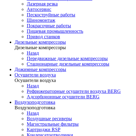
Лазерная резка
Автосервис
Пескоструйные работы
Шиномонтаж
Покрасочные работы
Пищевая промышленность
Привод станков
Дизельные компрессоры
Дизельные компрессоры
Назад
Передвижные дизельные компрессоры
Стационарные дизельные компрессоры
Дожимные компрессоры
Осушители воздуха
Осушители воздуха
Назад
Рефрижераторные осушители воздуха BERG
Адсорбционные осушители BERG
Воздухоподготовка
Воздухоподготовка
Назад
Воздушные ресиверы
Магистральные фильтры
Картриджи RSP
Конденсатоотводчики