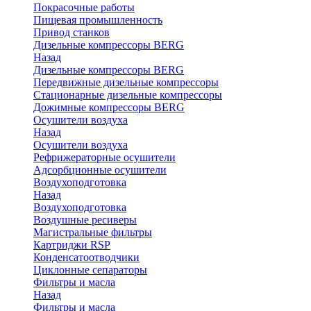
Покрасочные работы
Пищевая промышленность
Привод станков
Дизельные компрессоры BERG
Назад
Дизельные компрессоры BERG
Передвижные дизельные компрессоры
Стационарные дизельные компрессоры
Дожимные компрессоры BERG
Осушители воздуха
Назад
Осушители воздуха
Рефрижераторные осушители
Адсорбционные осушители
Воздухоподготовка
Назад
Воздухоподготовка
Воздушные ресиверы
Магистральные фильтры
Картриджи RSP
Конденсатоотводчики
Циклонные сепараторы
Фильтры и масла
Назад
Фильтры и масла