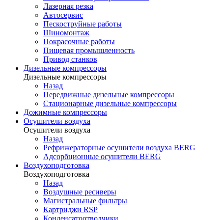
Лазерная резка
Автосервис
Пескоструйные работы
Шиномонтаж
Покрасочные работы
Пищевая промышленность
Привод станков
Дизельные компрессоры
Дизельные компрессоры
Назад
Передвижные дизельные компрессоры
Стационарные дизельные компрессоры
Дожимные компрессоры
Осушители воздуха
Осушители воздуха
Назад
Рефрижераторные осушители воздуха BERG
Адсорбционные осушители BERG
Воздухоподготовка
Воздухоподготовка
Назад
Воздушные ресиверы
Магистральные фильтры
Картриджи RSP
Конденсатоотводчики