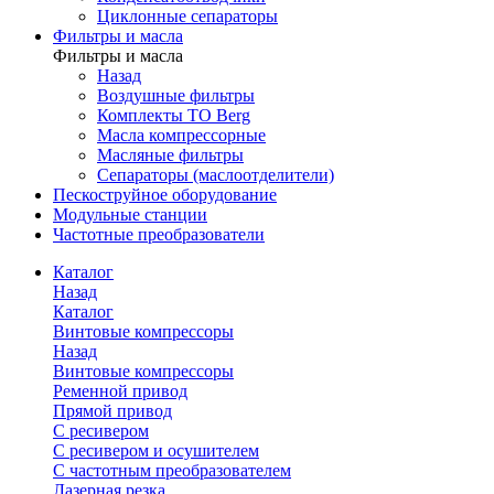
Циклонные сепараторы
Фильтры и масла
Фильтры и масла
Назад
Воздушные фильтры
Комплекты ТО Berg
Масла компрессорные
Масляные фильтры
Сепараторы (маслоотделители)
Пескоструйное оборудование
Модульные станции
Частотные преобразователи
Каталог
Назад
Каталог
Винтовые компрессоры
Назад
Винтовые компрессоры
Ременной привод
Прямой привод
С ресивером
С ресивером и осушителем
С частотным преобразователем
Лазерная резка