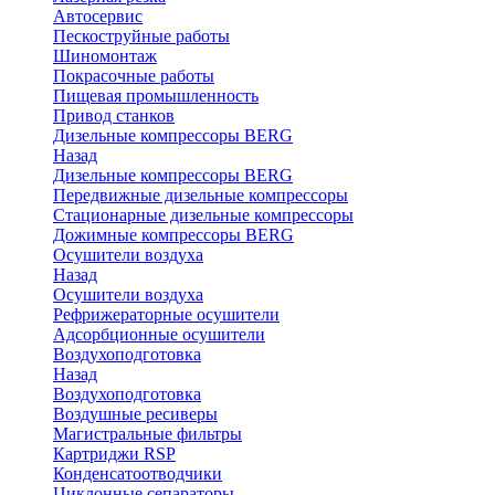
Автосервис
Пескоструйные работы
Шиномонтаж
Покрасочные работы
Пищевая промышленность
Привод станков
Дизельные компрессоры BERG
Назад
Дизельные компрессоры BERG
Передвижные дизельные компрессоры
Стационарные дизельные компрессоры
Дожимные компрессоры BERG
Осушители воздуха
Назад
Осушители воздуха
Рефрижераторные осушители
Адсорбционные осушители
Воздухоподготовка
Назад
Воздухоподготовка
Воздушные ресиверы
Магистральные фильтры
Картриджи RSP
Конденсатоотводчики
Циклонные сепараторы