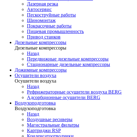
Лазерная резка
Автосервис
Пескоструйные работы
Шиномонтаж
Покрасочные работы
Пищевая промышленность
Привод станков
Дизельные компрессоры
Дизельные компрессоры
Назад
Передвижные дизельные компрессоры
Стационарные дизельные компрессоры
Дожимные компрессоры
Осушители воздуха
Осушители воздуха
Назад
Рефрижераторные осушители воздуха BERG
Адсорбционные осушители BERG
Воздухоподготовка
Воздухоподготовка
Назад
Воздушные ресиверы
Магистральные фильтры
Картриджи RSP
Конденсатоотводчики