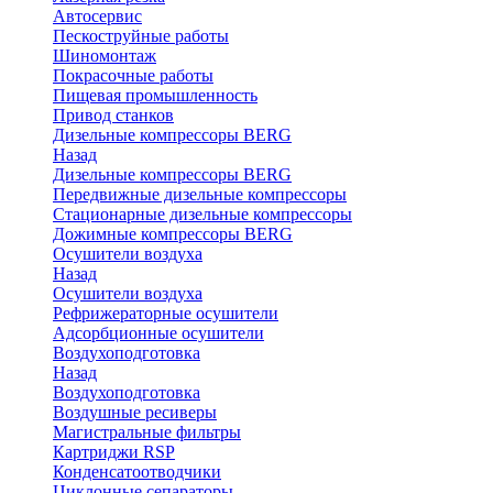
Автосервис
Пескоструйные работы
Шиномонтаж
Покрасочные работы
Пищевая промышленность
Привод станков
Дизельные компрессоры BERG
Назад
Дизельные компрессоры BERG
Передвижные дизельные компрессоры
Стационарные дизельные компрессоры
Дожимные компрессоры BERG
Осушители воздуха
Назад
Осушители воздуха
Рефрижераторные осушители
Адсорбционные осушители
Воздухоподготовка
Назад
Воздухоподготовка
Воздушные ресиверы
Магистральные фильтры
Картриджи RSP
Конденсатоотводчики
Циклонные сепараторы