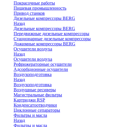
Покрасочные работы
Пищевая промышленность
Привод станков
Дизельные компрессоры BERG
Назад
Дизельные компрессоры BERG
Передвижные дизельные компрессоры
Стационарные дизельные компрессоры
Дожимные компрессоры BERG
Осушители воздуха
Назад
Осушители воздуха
Рефрижераторные осушители
Адсорбционные осушители
Воздухоподготовка
Назад
Воздухоподготовка
Воздушные ресиверы
Магистральные фильтры
Картриджи RSP
Конденсатоотводчики
Циклонные сепараторы
Фильтры и масла
Назад
Фильтры и масла