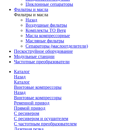
Циклонные сепараторы
Фильтры и масла
Фильтры и масла
Назад
Воздушные фильтры
Комплекты ТО Berg
Масла компрессорные
Масляные фильтры
Сепараторы (маслоотделители)
Пескоструйное оборудование
Модульные станции
Частотные преобразователи
Каталог
Назад
Каталог
Винтовые компрессоры
Назад
Винтовые компрессоры
Ременной привод
Прямой привод
С ресивером
С ресивером и осушителем
С частотным преобразователем
Лазерная резка