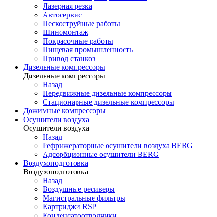
Лазерная резка
Автосервис
Пескоструйные работы
Шиномонтаж
Покрасочные работы
Пищевая промышленность
Привод станков
Дизельные компрессоры
Дизельные компрессоры
Назад
Передвижные дизельные компрессоры
Стационарные дизельные компрессоры
Дожимные компрессоры
Осушители воздуха
Осушители воздуха
Назад
Рефрижераторные осушители воздуха BERG
Адсорбционные осушители BERG
Воздухоподготовка
Воздухоподготовка
Назад
Воздушные ресиверы
Магистральные фильтры
Картриджи RSP
Конденсатоотводчики