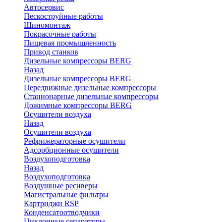
Автосервис
Пескоструйные работы
Шиномонтаж
Покрасочные работы
Пищевая промышленность
Привод станков
Дизельные компрессоры BERG
Назад
Дизельные компрессоры BERG
Передвижные дизельные компрессоры
Стационарные дизельные компрессоры
Дожимные компрессоры BERG
Осушители воздуха
Назад
Осушители воздуха
Рефрижераторные осушители
Адсорбционные осушители
Воздухоподготовка
Назад
Воздухоподготовка
Воздушные ресиверы
Магистральные фильтры
Картриджи RSP
Конденсатоотводчики
Циклонные сепараторы