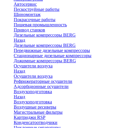
Автосервис
Пескоструйные работы
Шиномонтаж
Покрасочные работы
Пищевая промышленность
Привод станков
Дизельные компрессоры BERG
Назад
Дизельные компрессоры BERG
Передвижные дизельные компрессоры
Стационарные дизельные компрессоры
Дожимные компрессоры BERG
Осушители воздуха
Назад
Осушители воздуха
Рефрижераторные осушители
Адсорбционные осушители
Воздухоподготовка
Назад
Воздухоподготовка
Воздушные ресиверы
Магистральные фильтры
Картриджи RSP
Конденсатоотводчики
Циклонные сепараторы