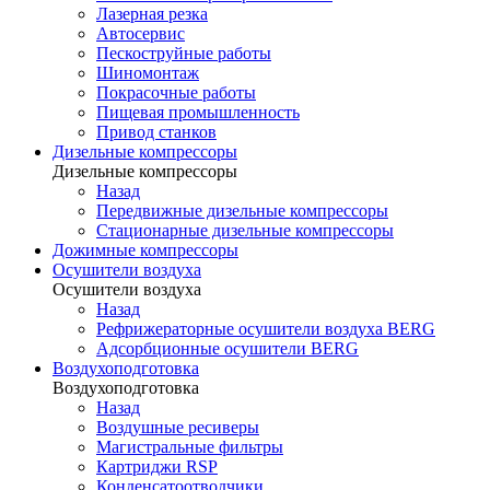
Лазерная резка
Автосервис
Пескоструйные работы
Шиномонтаж
Покрасочные работы
Пищевая промышленность
Привод станков
Дизельные компрессоры
Дизельные компрессоры
Назад
Передвижные дизельные компрессоры
Стационарные дизельные компрессоры
Дожимные компрессоры
Осушители воздуха
Осушители воздуха
Назад
Рефрижераторные осушители воздуха BERG
Адсорбционные осушители BERG
Воздухоподготовка
Воздухоподготовка
Назад
Воздушные ресиверы
Магистральные фильтры
Картриджи RSP
Конденсатоотводчики