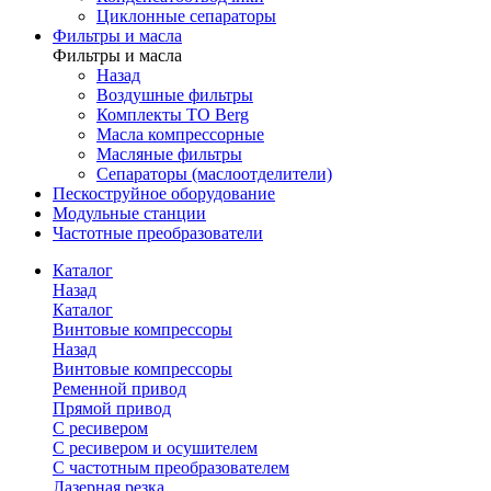
Циклонные сепараторы
Фильтры и масла
Фильтры и масла
Назад
Воздушные фильтры
Комплекты ТО Berg
Масла компрессорные
Масляные фильтры
Сепараторы (маслоотделители)
Пескоструйное оборудование
Модульные станции
Частотные преобразователи
Каталог
Назад
Каталог
Винтовые компрессоры
Назад
Винтовые компрессоры
Ременной привод
Прямой привод
С ресивером
С ресивером и осушителем
С частотным преобразователем
Лазерная резка