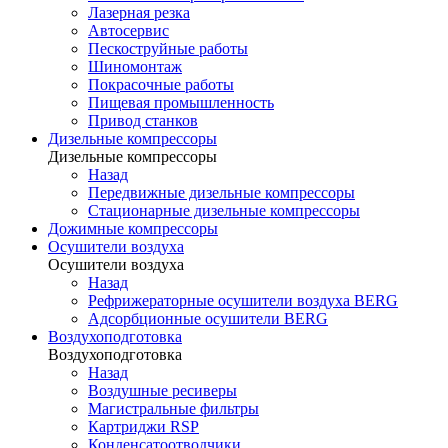
Лазерная резка
Автосервис
Пескоструйные работы
Шиномонтаж
Покрасочные работы
Пищевая промышленность
Привод станков
Дизельные компрессоры
Дизельные компрессоры
Назад
Передвижные дизельные компрессоры
Стационарные дизельные компрессоры
Дожимные компрессоры
Осушители воздуха
Осушители воздуха
Назад
Рефрижераторные осушители воздуха BERG
Адсорбционные осушители BERG
Воздухоподготовка
Воздухоподготовка
Назад
Воздушные ресиверы
Магистральные фильтры
Картриджи RSP
Конденсатоотводчики