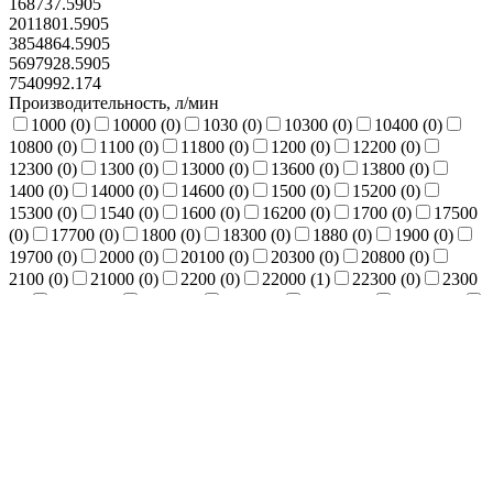
168737.5905
Мощность 250 кВт
2011801.5905
Мощность 220 кВт
3854864.5905
Мощность 22 кВт
5697928.5905
Мощность 18,5 кВт
7540992.174
Мощность 160 кВт
Производительность, л/мин
Мощность 15 кВт
1000 (
0
)
10000 (
0
)
1030 (
0
)
10300 (
0
)
10400 (
0
)
Мощность 132 кВт
10800 (
0
)
1100 (
0
)
11800 (
0
)
1200 (
0
)
12200 (
0
)
Мощность 110 кВт
12300 (
0
)
1300 (
0
)
13000 (
0
)
13600 (
0
)
13800 (
0
)
Мощность 11 кВт
1400 (
0
)
14000 (
0
)
14600 (
0
)
1500 (
0
)
15200 (
0
)
15300 (
0
)
1540 (
0
)
1600 (
0
)
16200 (
0
)
1700 (
0
)
17500
(
0
)
17700 (
0
)
1800 (
0
)
18300 (
0
)
1880 (
0
)
1900 (
0
)
19700 (
0
)
2000 (
0
)
20100 (
0
)
20300 (
0
)
20800 (
0
)
2100 (
0
)
21000 (
0
)
2200 (
0
)
22000 (
1
)
22300 (
0
)
2300
(
0
)
23200 (
0
)
2360 (
0
)
2400 (
0
)
24000 (
0
)
24800 (
1
)
2500 (
0
)
25200 (
0
)
25500 (
0
)
2600 (
0
)
26000 (
1
)
26500 (
0
)
27500 (
1
)
2800 (
0
)
2900 (
0
)
29000 (
1
)
3000
(
0
)
30200 (
0
)
30500 (
1
)
3100 (
0
)
3200 (
0
)
32000 (
2
)
3300 (
0
)
34300 (
0
)
34500 (
0
)
34600 (
0
)
3500 (
0
)
3600
(
0
)
3700 (
0
)
3800 (
0
)
38000 (
0
)
38100 (
0
)
400 (
0
)
4000 (
0
)
40500 (
0
)
4100 (
0
)
42000 (
0
)
450 (
0
)
4500 (
0
)
4600 (
0
)
4800 (
0
)
4900 (
0
)
500 (
0
)
5000 (
0
)
5200
(
0
)
5400 (
0
)
550 (
0
)
5600 (
0
)
5800 (
0
)
5900 (
0
)
600