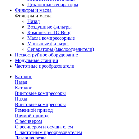
Циклонные сепараторы
Фильтры и масла
Фильтры и масла
Назад
Воздушные фильтры
Комплекты ТО Berg
Масла компрессорные
Масляные фильтры
Сепараторы (маслоотделители)
Пескоструйное оборудование
Модульные станции
Частотные преобразователи
Каталог
Назад
Каталог
Винтовые компрессоры
Назад
Винтовые компрессоры
Ременной привод
Прямой привод
С ресивером
С ресивером и осушителем
С частотным преобразователем
Лазерная резка