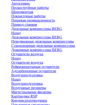
Автосервис
Пескоструйные работы
Шиномонтаж
Покрасочные работы
Пищевая промышленность
Привод станков
Дизельные компрессоры BERG
Назад
Дизельные компрессоры BERG
Передвижные дизельные компрессоры
Стационарные дизельные компрессоры
Дожимные компрессоры BERG
Осушители воздуха
Назад
Осушители воздуха
Рефрижераторные осушители
Адсорбционные осушители
Воздухоподготовка
Назад
Воздухоподготовка
Воздушные ресиверы
Магистральные фильтры
Картриджи RSP
Конденсатоотводчики
Циклонные сепараторы