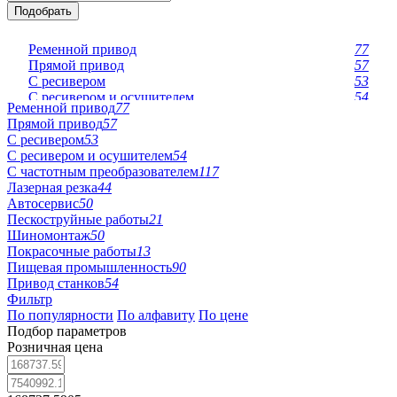
Подобрать
Ременной привод
77
Прямой привод
57
С ресивером
53
С ресивером и осушителем
54
Ременной привод
77
С частотным преобразователем
117
Прямой привод
57
Лазерная резка
44
С ресивером
53
Автосервис
50
С ресивером и осушителем
54
Пескоструйные работы
21
С частотным преобразователем
117
Шиномонтаж
50
Лазерная резка
44
Покрасочные работы
13
Автосервис
50
Пищевая промышленность
90
Пескоструйные работы
21
Привод станков
54
Шиномонтаж
50
Покрасочные работы
13
Мощность 90 кВт
Пищевая промышленность
90
Мощность 75 кВт
Привод станков
54
Мощность 7,5 кВт
Фильтр
Мощность 55 кВт
По популярности
По алфавиту
По цене
Мощность 5,5 кВт
Подбор параметров
Мощность 45 кВт
Розничная цена
Мощность 4 кВт
Мощность 37 кВт
Мощность 30 кВт