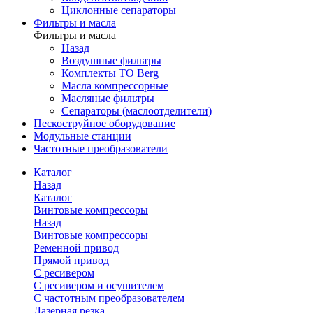
Циклонные сепараторы
Фильтры и масла
Фильтры и масла
Назад
Воздушные фильтры
Комплекты ТО Berg
Масла компрессорные
Масляные фильтры
Сепараторы (маслоотделители)
Пескоструйное оборудование
Модульные станции
Частотные преобразователи
Каталог
Назад
Каталог
Винтовые компрессоры
Назад
Винтовые компрессоры
Ременной привод
Прямой привод
С ресивером
С ресивером и осушителем
С частотным преобразователем
Лазерная резка