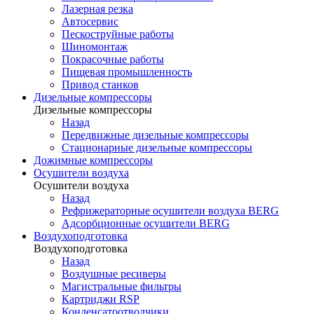
Лазерная резка
Автосервис
Пескоструйные работы
Шиномонтаж
Покрасочные работы
Пищевая промышленность
Привод станков
Дизельные компрессоры
Дизельные компрессоры
Назад
Передвижные дизельные компрессоры
Стационарные дизельные компрессоры
Дожимные компрессоры
Осушители воздуха
Осушители воздуха
Назад
Рефрижераторные осушители воздуха BERG
Адсорбционные осушители BERG
Воздухоподготовка
Воздухоподготовка
Назад
Воздушные ресиверы
Магистральные фильтры
Картриджи RSP
Конденсатоотводчики