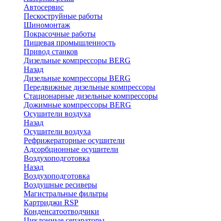
Автосервис
Пескоструйные работы
Шиномонтаж
Покрасочные работы
Пищевая промышленность
Привод станков
Дизельные компрессоры BERG
Назад
Дизельные компрессоры BERG
Передвижные дизельные компрессоры
Стационарные дизельные компрессоры
Дожимные компрессоры BERG
Осушители воздуха
Назад
Осушители воздуха
Рефрижераторные осушители
Адсорбционные осушители
Воздухоподготовка
Назад
Воздухоподготовка
Воздушные ресиверы
Магистральные фильтры
Картриджи RSP
Конденсатоотводчики
Циклонные сепараторы