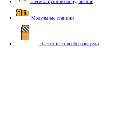
Пескоструйное оборудование
Модульные станции
Частотные преобразователи
Главная
Каталог компрессорного оборудования BERG
Фильтры и масла для компрессоров BERG
Воздушные
фильтры для компрессоров BERG
Фильтр воздушный BERG
B205
Фильтр воздушный BERG
B205
-5%