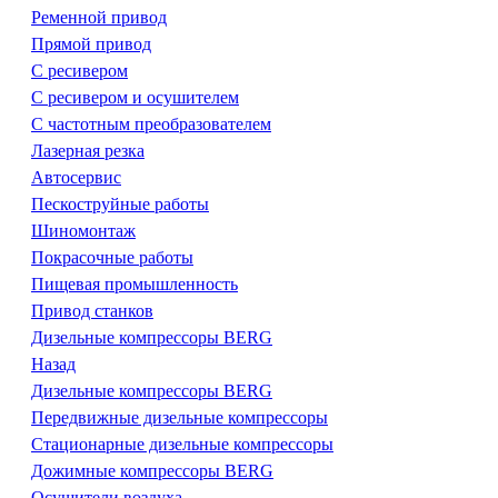
Ременной привод
Прямой привод
С ресивером
С ресивером и осушителем
С частотным преобразователем
Лазерная резка
Автосервис
Пескоструйные работы
Шиномонтаж
Покрасочные работы
Пищевая промышленность
Привод станков
Дизельные компрессоры BERG
Назад
Дизельные компрессоры BERG
Передвижные дизельные компрессоры
Стационарные дизельные компрессоры
Дожимные компрессоры BERG
Осушители воздуха