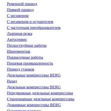
Ременной привод
Прямой привод
С ресивером
С ресивером и осушителем
С частотным преобразователем
Лазерная резка
Автосервис
Пескоструйные работы
Шиномонтаж
Покрасочные работы
Пищевая промышленность
Привод станков
Дизельные компрессоры BERG
Назад
Дизельные компрессоры BERG
Передвижные дизельные компрессоры
Стационарные дизельные компрессоры
Дожимные компрессоры BERG
Осушители воздуха