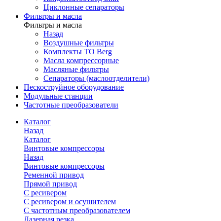
Циклонные сепараторы
Фильтры и масла
Фильтры и масла
Назад
Воздушные фильтры
Комплекты ТО Berg
Масла компрессорные
Масляные фильтры
Сепараторы (маслоотделители)
Пескоструйное оборудование
Модульные станции
Частотные преобразователи
Каталог
Назад
Каталог
Винтовые компрессоры
Назад
Винтовые компрессоры
Ременной привод
Прямой привод
С ресивером
С ресивером и осушителем
С частотным преобразователем
Лазерная резка