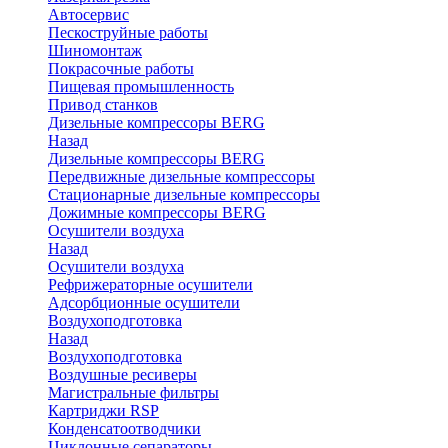
Автосервис
Пескоструйные работы
Шиномонтаж
Покрасочные работы
Пищевая промышленность
Привод станков
Дизельные компрессоры BERG
Назад
Дизельные компрессоры BERG
Передвижные дизельные компрессоры
Стационарные дизельные компрессоры
Дожимные компрессоры BERG
Осушители воздуха
Назад
Осушители воздуха
Рефрижераторные осушители
Адсорбционные осушители
Воздухоподготовка
Назад
Воздухоподготовка
Воздушные ресиверы
Магистральные фильтры
Картриджи RSP
Конденсатоотводчики
Циклонные сепараторы