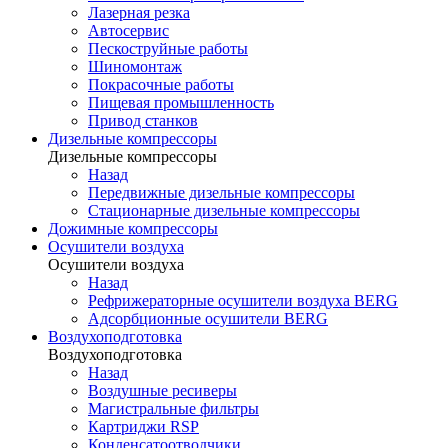
Лазерная резка
Автосервис
Пескоструйные работы
Шиномонтаж
Покрасочные работы
Пищевая промышленность
Привод станков
Дизельные компрессоры
Дизельные компрессоры
Назад
Передвижные дизельные компрессоры
Стационарные дизельные компрессоры
Дожимные компрессоры
Осушители воздуха
Осушители воздуха
Назад
Рефрижераторные осушители воздуха BERG
Адсорбционные осушители BERG
Воздухоподготовка
Воздухоподготовка
Назад
Воздушные ресиверы
Магистральные фильтры
Картриджи RSP
Конденсатоотводчики