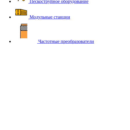
Пескоструйное оборудование
Модульные станции
Частотные преобразователи
Главная
Каталог компрессорного оборудования BERG
Осушители воздуха BERG
Рефрижераторные осушители
воздуха BERG (БЕРГ)
Рефрижераторный осушитель BERG
ОВ-600 (до 13 бар)
Рефрижераторный
осушитель BERG ОВ-600 (до
13 бар)
-12%