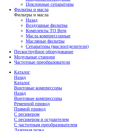
Циклонные сепараторы
Фильтры и масла
Фильтры и масла
Назад
Воздушные фильтры
Комплекты ТО Berg
Масла компрессорные
Масляные фильтры
Сепараторы (маслоотделители)
Пескоструйное оборудование
Модульные станции
Частотные преобразователи
Каталог
Назад
Каталог
Винтовые компрессоры
Назад
Винтовые компрессоры
Ременной привод
Прямой привод
С ресивером
С ресивером и осушителем
С частотным преобразователем
Лазерная резка