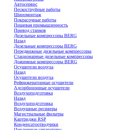
Автосервис
Пескоструйные работы
Шиномонтаж
Покрасочные работы
Пищевая промышленность
Привод станков
Дизельные компрессоры BERG
Назад
Дизельные компрессоры BERG
Передвижные дизельные компрессоры
Стационарные дизельные компрессоры
Дожимные компрессоры BERG
Осушители воздуха
Назад
Осушители воздуха
Рефрижераторные осушители
Адсорбционные осушители
Воздухоподготовка
Назад
Воздухоподготовка
Воздушные ресиверы
Магистральные фильтры
Картриджи RSP
Конденсатоотводчики
Циклонные сепараторы