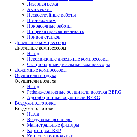
Лазерная резка
Автосервис
Пескоструйные работы
Шиномонтаж
Покрасочные работы
Пищевая промышленность
Привод станков
Дизельные компрессоры
Дизельные компрессоры
Назад
Передвижные дизельные компрессоры
Стационарные дизельные компрессоры
Дожимные компрессоры
Осушители воздуха
Осушители воздуха
Назад
Рефрижераторные осушители воздуха BERG
Адсорбционные осушители BERG
Воздухоподготовка
Воздухоподготовка
Назад
Воздушные ресиверы
Магистральные фильтры
Картриджи RSP
Конденсатоотводчики