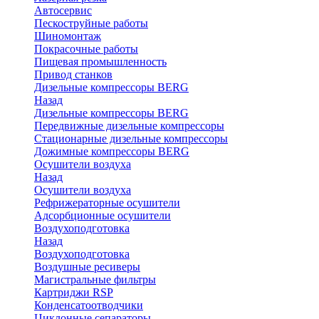
Автосервис
Пескоструйные работы
Шиномонтаж
Покрасочные работы
Пищевая промышленность
Привод станков
Дизельные компрессоры BERG
Назад
Дизельные компрессоры BERG
Передвижные дизельные компрессоры
Стационарные дизельные компрессоры
Дожимные компрессоры BERG
Осушители воздуха
Назад
Осушители воздуха
Рефрижераторные осушители
Адсорбционные осушители
Воздухоподготовка
Назад
Воздухоподготовка
Воздушные ресиверы
Магистральные фильтры
Картриджи RSP
Конденсатоотводчики
Циклонные сепараторы