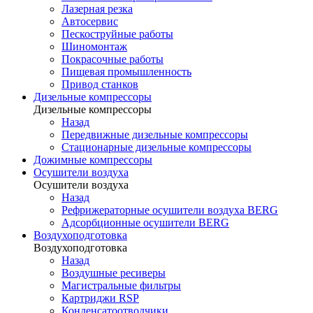
Лазерная резка
Автосервис
Пескоструйные работы
Шиномонтаж
Покрасочные работы
Пищевая промышленность
Привод станков
Дизельные компрессоры
Дизельные компрессоры
Назад
Передвижные дизельные компрессоры
Стационарные дизельные компрессоры
Дожимные компрессоры
Осушители воздуха
Осушители воздуха
Назад
Рефрижераторные осушители воздуха BERG
Адсорбционные осушители BERG
Воздухоподготовка
Воздухоподготовка
Назад
Воздушные ресиверы
Магистральные фильтры
Картриджи RSP
Конденсатоотводчики