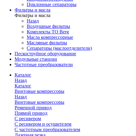
Циклонные сепараторы
Фильтры и масла
Фильтры и масла
Назад
Воздушные фильтры
Комплекты ТО Berg
Масла компрессорные
Масляные фильтры
Сепараторы (маслоотделители)
Пескоструйное оборудование
Модульные станции
Частотные преобразователи
Каталог
Назад
Каталог
Винтовые компрессоры
Назад
Винтовые компрессоры
Ременной привод
Прямой привод
С ресивером
С ресивером и осушителем
С частотным преобразователем
Лазерная резка