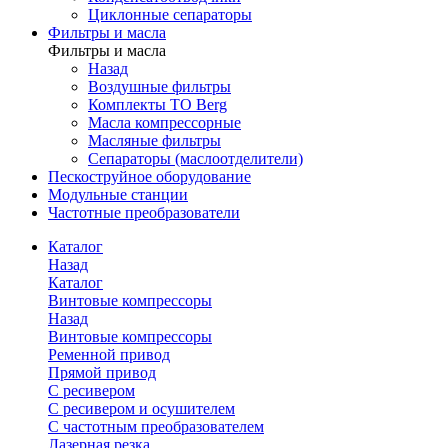
Циклонные сепараторы
Фильтры и масла
Фильтры и масла
Назад
Воздушные фильтры
Комплекты ТО Berg
Масла компрессорные
Масляные фильтры
Сепараторы (маслоотделители)
Пескоструйное оборудование
Модульные станции
Частотные преобразователи
Каталог
Назад
Каталог
Винтовые компрессоры
Назад
Винтовые компрессоры
Ременной привод
Прямой привод
С ресивером
С ресивером и осушителем
С частотным преобразователем
Лазерная резка