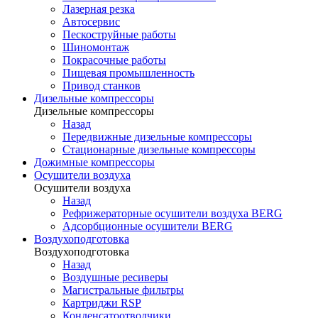
Лазерная резка
Автосервис
Пескоструйные работы
Шиномонтаж
Покрасочные работы
Пищевая промышленность
Привод станков
Дизельные компрессоры
Дизельные компрессоры
Назад
Передвижные дизельные компрессоры
Стационарные дизельные компрессоры
Дожимные компрессоры
Осушители воздуха
Осушители воздуха
Назад
Рефрижераторные осушители воздуха BERG
Адсорбционные осушители BERG
Воздухоподготовка
Воздухоподготовка
Назад
Воздушные ресиверы
Магистральные фильтры
Картриджи RSP
Конденсатоотводчики