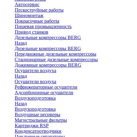
Автосервис
Пескоструйные работы
Шиномонтаж
Покрасочные работы
Пищевая промышленность
Привод станков
Дизельные компрессоры BERG
Назад
Дизельные компрессоры BERG
Передвижные дизельные компрессоры
Стационарные дизельные компрессоры
Дожимные компрессоры BERG
Осушители воздуха
Назад
Осушители воздуха
Рефрижераторные осушители
Адсорбционные осушители
Воздухоподготовка
Назад
Воздухоподготовка
Воздушные ресиверы
Магистральные фильтры
Картриджи RSP
Конденсатоотводчики
Циклонные сепараторы