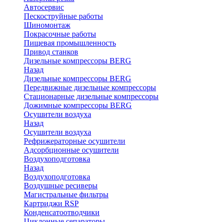
Автосервис
Пескоструйные работы
Шиномонтаж
Покрасочные работы
Пищевая промышленность
Привод станков
Дизельные компрессоры BERG
Назад
Дизельные компрессоры BERG
Передвижные дизельные компрессоры
Стационарные дизельные компрессоры
Дожимные компрессоры BERG
Осушители воздуха
Назад
Осушители воздуха
Рефрижераторные осушители
Адсорбционные осушители
Воздухоподготовка
Назад
Воздухоподготовка
Воздушные ресиверы
Магистральные фильтры
Картриджи RSP
Конденсатоотводчики
Циклонные сепараторы