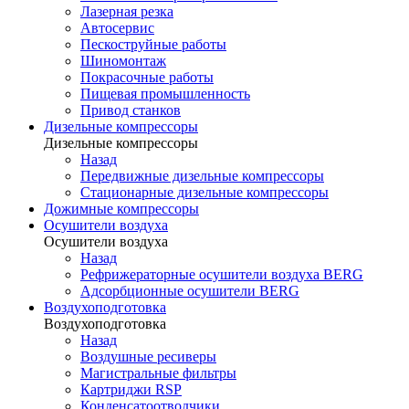
Лазерная резка
Автосервис
Пескоструйные работы
Шиномонтаж
Покрасочные работы
Пищевая промышленность
Привод станков
Дизельные компрессоры
Дизельные компрессоры
Назад
Передвижные дизельные компрессоры
Стационарные дизельные компрессоры
Дожимные компрессоры
Осушители воздуха
Осушители воздуха
Назад
Рефрижераторные осушители воздуха BERG
Адсорбционные осушители BERG
Воздухоподготовка
Воздухоподготовка
Назад
Воздушные ресиверы
Магистральные фильтры
Картриджи RSP
Конденсатоотводчики