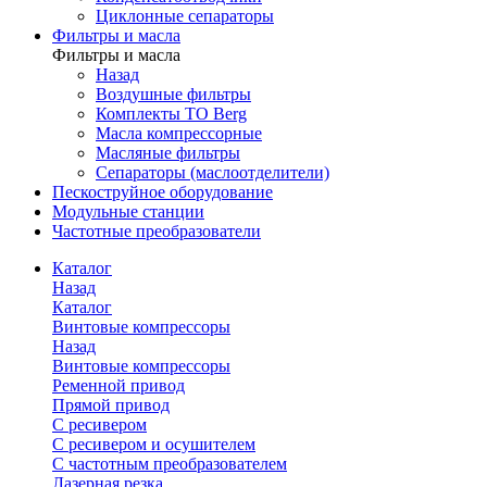
Циклонные сепараторы
Фильтры и масла
Фильтры и масла
Назад
Воздушные фильтры
Комплекты ТО Berg
Масла компрессорные
Масляные фильтры
Сепараторы (маслоотделители)
Пескоструйное оборудование
Модульные станции
Частотные преобразователи
Каталог
Назад
Каталог
Винтовые компрессоры
Назад
Винтовые компрессоры
Ременной привод
Прямой привод
С ресивером
С ресивером и осушителем
С частотным преобразователем
Лазерная резка