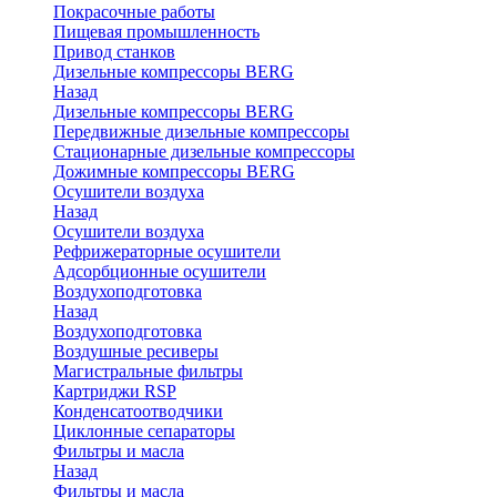
Покрасочные работы
Пищевая промышленность
Привод станков
Дизельные компрессоры BERG
Назад
Дизельные компрессоры BERG
Передвижные дизельные компрессоры
Стационарные дизельные компрессоры
Дожимные компрессоры BERG
Осушители воздуха
Назад
Осушители воздуха
Рефрижераторные осушители
Адсорбционные осушители
Воздухоподготовка
Назад
Воздухоподготовка
Воздушные ресиверы
Магистральные фильтры
Картриджи RSP
Конденсатоотводчики
Циклонные сепараторы
Фильтры и масла
Назад
Фильтры и масла