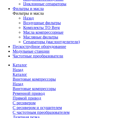
Циклонные сепараторы
Фильтры и масла
Фильтры и масла
Назад
Воздушные фильтры
Комплекты ТО Berg
Масла компрессорные
Масляные фильтры
Сепараторы (маслоотделители)
Пескоструйное оборудование
Модульные станции
Частотные преобразователи
Каталог
Назад
Каталог
Винтовые компрессоры
Назад
Винтовые компрессоры
Ременной привод
Прямой привод
С ресивером
С ресивером и осушителем
С частотным преобразователем
Лазерная резка