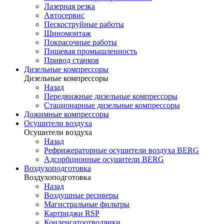
Лазерная резка
Автосервис
Пескоструйные работы
Шиномонтаж
Покрасочные работы
Пищевая промышленность
Привод станков
Дизельные компрессоры
Дизельные компрессоры
Назад
Передвижные дизельные компрессоры
Стационарные дизельные компрессоры
Дожимные компрессоры
Осушители воздуха
Осушители воздуха
Назад
Рефрижераторные осушители воздуха BERG
Адсорбционные осушители BERG
Воздухоподготовка
Воздухоподготовка
Назад
Воздушные ресиверы
Магистральные фильтры
Картриджи RSP
Конденсатоотводчики