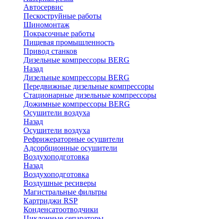
Автосервис
Пескоструйные работы
Шиномонтаж
Покрасочные работы
Пищевая промышленность
Привод станков
Дизельные компрессоры BERG
Назад
Дизельные компрессоры BERG
Передвижные дизельные компрессоры
Стационарные дизельные компрессоры
Дожимные компрессоры BERG
Осушители воздуха
Назад
Осушители воздуха
Рефрижераторные осушители
Адсорбционные осушители
Воздухоподготовка
Назад
Воздухоподготовка
Воздушные ресиверы
Магистральные фильтры
Картриджи RSP
Конденсатоотводчики
Циклонные сепараторы