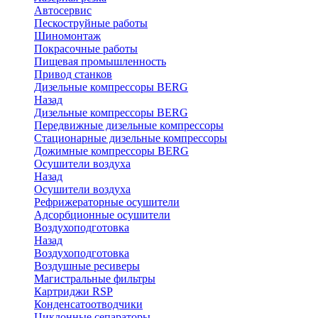
Автосервис
Пескоструйные работы
Шиномонтаж
Покрасочные работы
Пищевая промышленность
Привод станков
Дизельные компрессоры BERG
Назад
Дизельные компрессоры BERG
Передвижные дизельные компрессоры
Стационарные дизельные компрессоры
Дожимные компрессоры BERG
Осушители воздуха
Назад
Осушители воздуха
Рефрижераторные осушители
Адсорбционные осушители
Воздухоподготовка
Назад
Воздухоподготовка
Воздушные ресиверы
Магистральные фильтры
Картриджи RSP
Конденсатоотводчики
Циклонные сепараторы