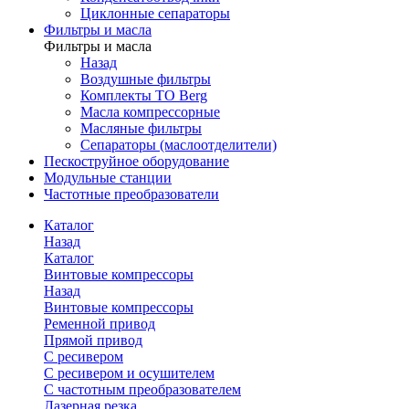
Циклонные сепараторы
Фильтры и масла
Фильтры и масла
Назад
Воздушные фильтры
Комплекты ТО Berg
Масла компрессорные
Масляные фильтры
Сепараторы (маслоотделители)
Пескоструйное оборудование
Модульные станции
Частотные преобразователи
Каталог
Назад
Каталог
Винтовые компрессоры
Назад
Винтовые компрессоры
Ременной привод
Прямой привод
С ресивером
С ресивером и осушителем
С частотным преобразователем
Лазерная резка