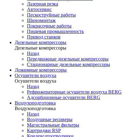
Лазерная резка
Автосервис
Пескоструйные работы
Шиномонтаж
Покрасочные работы
Пищевая промышленность
Привод станков
Дизельные компрессоры
Дизельные компрессоры
Назад
Передвижные дизельные компрессоры
Стационарные дизельные компрессоры
Дожимные компрессоры
Осушители воздуха
Осушители воздуха
Назад
Рефрижераторные осушители воздуха BERG
Адсорбционные осушители BERG
Воздухоподготовка
Воздухоподготовка
Назад
Воздушные ресиверы
Магистральные фильтры
Картриджи RSP
Конденсатоотводчики