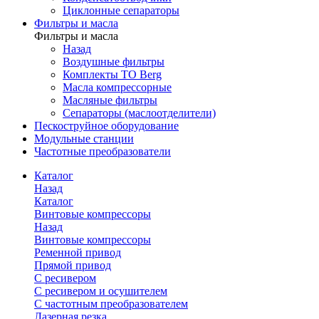
Циклонные сепараторы
Фильтры и масла
Фильтры и масла
Назад
Воздушные фильтры
Комплекты ТО Berg
Масла компрессорные
Масляные фильтры
Сепараторы (маслоотделители)
Пескоструйное оборудование
Модульные станции
Частотные преобразователи
Каталог
Назад
Каталог
Винтовые компрессоры
Назад
Винтовые компрессоры
Ременной привод
Прямой привод
С ресивером
С ресивером и осушителем
С частотным преобразователем
Лазерная резка