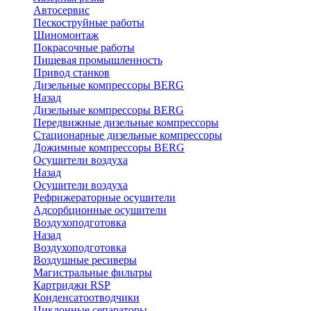
Автосервис
Пескоструйные работы
Шиномонтаж
Покрасочные работы
Пищевая промышленность
Привод станков
Дизельные компрессоры BERG
Назад
Дизельные компрессоры BERG
Передвижные дизельные компрессоры
Стационарные дизельные компрессоры
Дожимные компрессоры BERG
Осушители воздуха
Назад
Осушители воздуха
Рефрижераторные осушители
Адсорбционные осушители
Воздухоподготовка
Назад
Воздухоподготовка
Воздушные ресиверы
Магистральные фильтры
Картриджи RSP
Конденсатоотводчики
Циклонные сепараторы