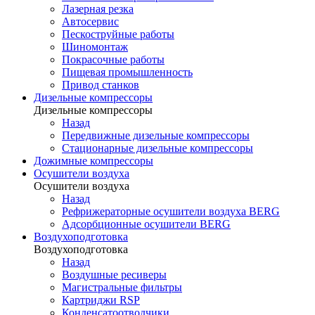
Лазерная резка
Автосервис
Пескоструйные работы
Шиномонтаж
Покрасочные работы
Пищевая промышленность
Привод станков
Дизельные компрессоры
Дизельные компрессоры
Назад
Передвижные дизельные компрессоры
Стационарные дизельные компрессоры
Дожимные компрессоры
Осушители воздуха
Осушители воздуха
Назад
Рефрижераторные осушители воздуха BERG
Адсорбционные осушители BERG
Воздухоподготовка
Воздухоподготовка
Назад
Воздушные ресиверы
Магистральные фильтры
Картриджи RSP
Конденсатоотводчики