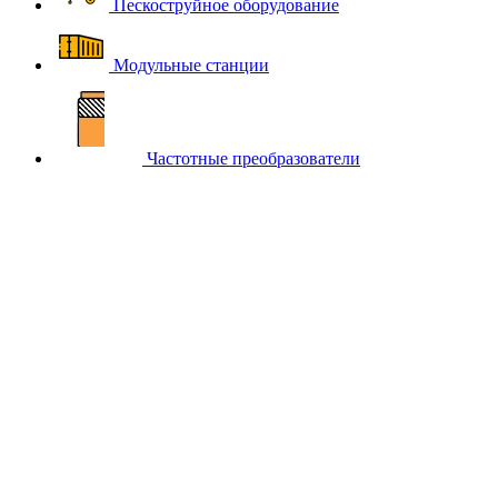
Пескоструйное оборудование
Модульные станции
Частотные преобразователи
Главная
Каталог компрессорного оборудования BERG
Осушители воздуха BERG
Адсорбционные осушители
воздуха BERG
Адсорбционные осушители горячей
регенерации BERG
Адсорбционный осушитель Berg ОН-132
(-70 °С)
Адсорбционный осушитель
Berg ОН-132 (-70 °С)
-12%